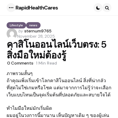
RapidHealthCares
Menu
Searc
Lifestyle
news
Posted
by
sternum9765
by
November 28, 2025
คาสิโนออนไลน์เว็บตรง: 5
สิ่งมือใหม่ต้องรู้
0
Comments
1 Min
Read
ภาพรวมสั้นๆ
ถ้าคุณเพิ่งเริ่มเข้าโลกคาสิโนออนไลน์ สิ่งที่น่ากลัว
ที่สุดไม่ใช่เกมหรือโชค แต่มาจากการไม่รู้ว่าจะเลือก
เว็บแบบไหนเป็นจุดเริ่มต้นที่ปลอดภัยและสบายใจได้
ทำไมมือใหม่มักเริ่มผิด
ผมอยู่ในวงการนี้มานาน เห็นปัญหาเดิม ๆ ของผู้เล่น