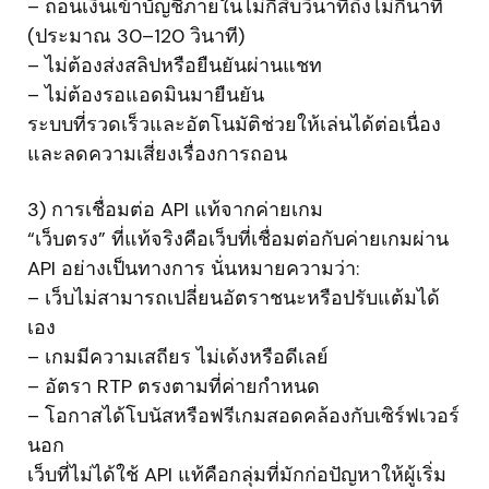
– ถอนเงินเข้าบัญชีภายในไม่กี่สิบวินาทีถึงไม่กี่นาที
(ประมาณ 30–120 วินาที)
– ไม่ต้องส่งสลิปหรือยืนยันผ่านแชท
– ไม่ต้องรอแอดมินมายืนยัน
ระบบที่รวดเร็วและอัตโนมัติช่วยให้เล่นได้ต่อเนื่อง
และลดความเสี่ยงเรื่องการถอน
3) การเชื่อมต่อ API แท้จากค่ายเกม
“เว็บตรง” ที่แท้จริงคือเว็บที่เชื่อมต่อกับค่ายเกมผ่าน
API อย่างเป็นทางการ นั่นหมายความว่า:
– เว็บไม่สามารถเปลี่ยนอัตราชนะหรือปรับแต้มได้
เอง
– เกมมีความเสถียร ไม่เด้งหรือดีเลย์
– อัตรา RTP ตรงตามที่ค่ายกำหนด
– โอกาสได้โบนัสหรือฟรีเกมสอดคล้องกับเซิร์ฟเวอร์
นอก
เว็บที่ไม่ได้ใช้ API แท้คือกลุ่มที่มักก่อปัญหาให้ผู้เริ่ม