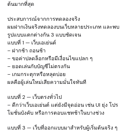
ต้นมากที่สุด
ประสบการณ์จากการทดลองจริง
ผมฝากเงินจริงทดลองบนเว็บหลายประเภท และพบ
รูปแบบแตกต่างกัน 3 แบบชัดเจน
แบบที่ 1 — เว็บเอเย่นต์
– ฝากช้า ถอนช้า
– ขอค่าปลดล็อกหรือมีเงื่อนไขแปลก ๆ
– ยอดเล่นกับบัญชีไม่ตรงกัน
– เกมกระตุกหรือหลุดบ่อย
ผลคือผู้เล่นใหม่เสียความมั่นใจทันที
แบบที่ 2 — เว็บตรงทั่วไป
– ดีกว่าเว็บเอเย่นต์ แต่ยังมีจุดอ่อน เช่น UI ยุ่ง โปร
โมชั่นบังคับ หรือการตอบแชทช้าในบางช่วง
แบบที่ 3 — เว็บที่ออกแบบมาสำหรับผู้เริ่มต้นจริง ๆ