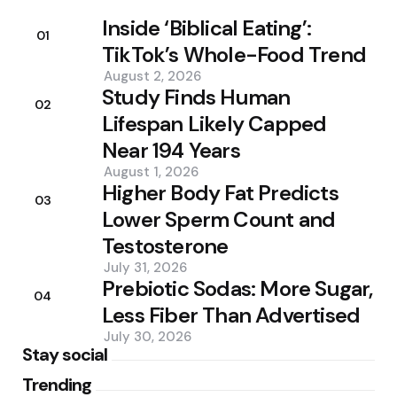
Inside ‘Biblical Eating’:
01
TikTok’s Whole-Food Trend
August 2, 2026
Study Finds Human
02
Lifespan Likely Capped
Near 194 Years
August 1, 2026
Higher Body Fat Predicts
03
Lower Sperm Count and
Testosterone
July 31, 2026
Prebiotic Sodas: More Sugar,
04
Less Fiber Than Advertised
July 30, 2026
Stay social
Trending