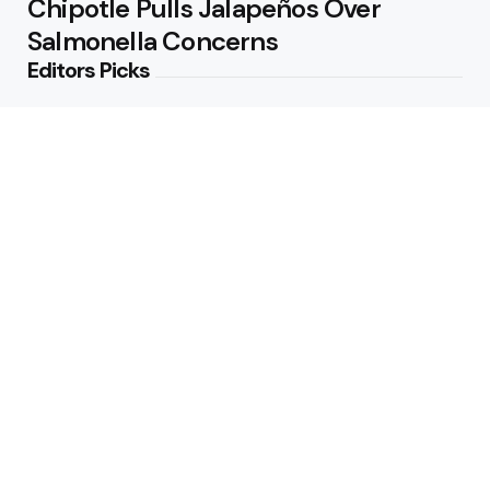
Chipotle Pulls Jalapeños Over
Salmonella Concerns
Editors Picks
Candida auris Spread in 23 States:
Drug-Resistant Fungal Threat
3 Min
Read
New Drugs and Guidelines Reshape
Cholesterol Care
3 Min
Read
Featured
Inside ‘Biblical Eating’: TikTok’s
Whole-Food Trend
2 Min
Read
Study Finds Human Lifespan Likely
Capped Near 194 Years